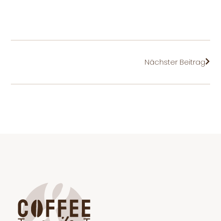
Näc
Nächster Beitrag